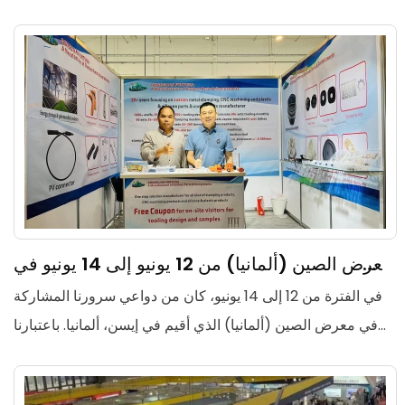
Messe
in Germany officially opens on March 31, 2025.
As a leader in the precision
metal
معرض الصين (ألمانيا) من 12 يونيو إلى 14 يونيو في
processing industry, Fortuna also took advantage of
إيسن، ألمانيا
في الفترة من 12 إلى 14 يونيو، كان من دواعي سرورنا المشاركة
this rare exhibition opportunity to bring its products
في معرض الصين (ألمانيا) الذي أقيم في إيسن، ألمانيا. باعتبارنا
abroad and show its customized industrial technology
إحدى الشركات الصينية الرائدة في صناعتنا، أتاح لنا هذا المعرض
and solutions to the world.
عرض أحدث منتجاتنا وتقنياتنا لخبراء الصناعة والشركاء والعملاء