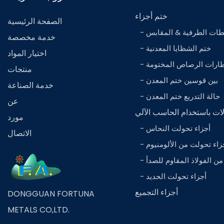
ختم أجزاء
الصفحة الرئيسية
حطات الطرفية & المقابس
خدمة مخصصة
- ختم الشظايا المعدنية
اختيار المواد
إطارات الرصاص المختومة
منتجات
- بين قوسين ختم المعدن
خدمة الصناعة
- حالة التدريع ختم المعدن
عن
لات باستخدام الحاسب الآلي
مورد
- أجزاء تحولت النحاس
الاتصال
أجزاء تحولت من الألومنيوم
 من الفولاذ المقاوم للصدأ
- أجزاء تحولت الحديد
أجزاء التجميع
DONGGUAN FORTUNA
METALS CO,LTD.