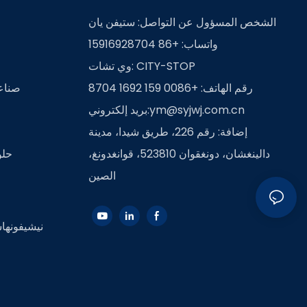
الشخص المسؤول عن التواصل: ستيفن يان
واتساب: +86 15916928704
وي تشات: CITY-STOP
رقم الهاتف: +0086 159 1692 8704
صناعة
ym@syjwj.com.cn
بريد إلكتروني:
إضافة: رقم 226، طريق شيدا، مدينة
دالينغشان، دونغقوان 523810، قوانغدونغ،
حلو
الصين