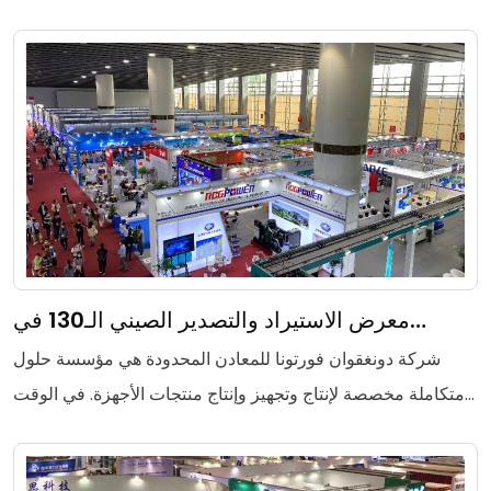
حيث قدمت منتجات Fortuna الأكثر تمثيلاً لإثبات قدرات
Fortuna كشركة مصنعة صغيرة ومتوسطة الحجم لختم المعادن
والجودة العالية لمنتجاتها.
معرض الاستيراد والتصدير الصيني الـ130 في
قوانغتشو
شركة دونغقوان فورتونا للمعادن المحدودة هي مؤسسة حلول
متكاملة مخصصة لإنتاج وتجهيز وإنتاج منتجات الأجهزة. في الوقت
الحاضر، قامت بتصدير منتجاتها إلى العشرات من البلدان
والمناطق. من أجل توسيع سوق الأعمال الأجنبية بشكل أكبر،