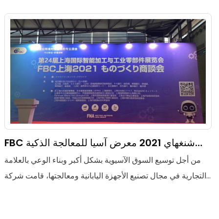
الرئيس التنفيذي للشركة، إلى المعرض البولندي للمشاركة في
المعرض
FBC شنغهاي 2021 معرض آسيا للمعالجة الذكية
والأجزاء الصناعية
من أجل توسيع السوق الآسيوية بشكل أكبر وبناء الوعي بالعلامة
التجارية في مجال تصنيع الأجهزة اليابانية ومعالجتها، قامت شركة
Dongguan Fortuna Metals Co., Ltd. شاركت في معرض
FBC شنغهاي 2021 للمعالجة الذكية والأجزاء الصناعية الآسيوية