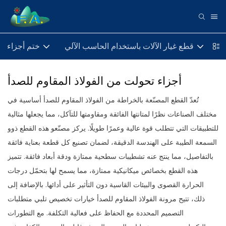
يع
قطع غيار الآلات باستخدام الحاسب الآلي
ختم أجزاء
أجزاء تحولت من الفولاذ المقاوم للصدأ
تُعدّ القطع المصنّعة بالخراطة من الفولاذ المقاوم للصدأ أساسية في
مختلف الصناعات نظرًا لمتانتها الفائقة ومقاومتها للتآكل، مما يجعلها مثالية
للتطبيقات التي تتطلب قوة عالية وعمرًا طويلًا. يركز مصنّعو هذه القطع ذوو
السمعة الطيبة على الهندسة الدقيقة، لضمان تصنيع كل قطعة بعناية فائقة
بالتفاصيل، مما ينتج عنه تشطيبات سطحية ممتازة ودقة أبعاد فائقة. تتميز
هذه القطع بخصائص ميكانيكية ممتازة، مما يسمح لها بتحمّل درجات
الحرارة القصوى والبيئات القاسية دون التأثير على أدائها. بالإضافة إلى
ذلك، تتيح مرونة الفولاذ المقاوم للصدأ خيارات تخصيص تلبي متطلبات
التصميم المحددة مع الحفاظ على فعالية التكلفة. مع التطورات