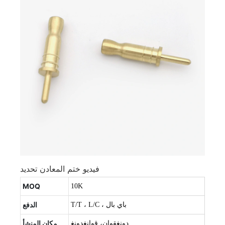
فيديو ختم المعادن تحديد
MOQ
10K
الدفع
T/T ، L/C ، باي بال
مكان المنشأ
دونغقوان، قوانغدونغ