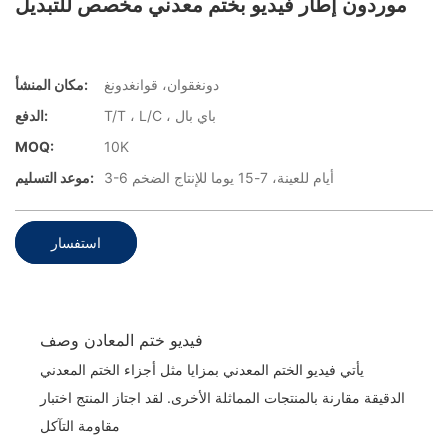
موردون إطار فيديو بختم معدني مخصص للتبديل
دونغقوان، قوانغدونغ
مكان المنشأ:
T/T ، L/C ، باي بال
الدفع:
MOQ:
10K
3-6 أيام للعينة، 7-15 يوما للإنتاج الضخم
موعد التسليم:
استفسار
فيديو ختم المعادن وصف
يأتي فيديو الختم المعدني بمزايا مثل أجزاء الختم المعدني
الدقيقة مقارنة بالمنتجات المماثلة الأخرى. لقد اجتاز المنتج اختبار
مقاومة التآكل