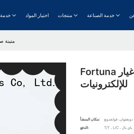
ن
خدمة الصناعة
منتجات
اختيار المواد
خدمة
Fortuna قطع غي
Fortuna قطع غيار Cnc متينة صينية
للإلكترونيات
دونغقوان، قوانغدونغ
مكان المنشأ:
T/T ، L/C ، باي بال
الدفع: