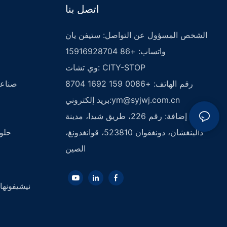
اتصل بنا
الشخص المسؤول عن التواصل: ستيفن يان
واتساب: +86 15916928704
وي تشات: CITY-STOP
رقم الهاتف: +0086 159 1692 8704
صناعة
ym@syjwj.com.cn
بريد إلكتروني:
إضافة: رقم 226، طريق شيدا، مدينة
دالينغشان، دونغقوان 523810، قوانغدونغ،
حلول
الصين