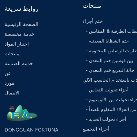
منتجات
روابط سريعة
ختم أجزاء
الصفحة الرئيسية
حطات الطرفية & المقابس
خدمة مخصصة
- ختم الشظايا المعدنية
اختيار المواد
إطارات الرصاص المختومة
منتجات
- بين قوسين ختم المعدن
خدمة الصناعة
- حالة التدريع ختم المعدن
عن
لات باستخدام الحاسب الآلي
مورد
- أجزاء تحولت النحاس
الاتصال
أجزاء تحولت من الألومنيوم
 من الفولاذ المقاوم للصدأ
- أجزاء تحولت الحديد
أجزاء التجميع
DONGGUAN FORTUNA