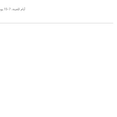
3-6 أيام للعينة، 7-15 يوما للإنتاج الضخم