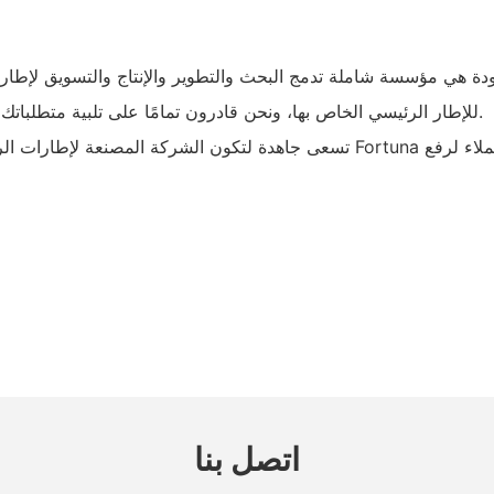
دونغقوان Fortuna شركة المعادن المحدودة لديها فريق R&D للإطار الرئيسي الخاص بها، ونحن قادرون تمامًا على تلبية متطلباتك.
اتصل بنا