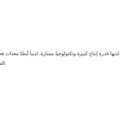
المخصصة بصنعة جيدة وجودة عالية وسعر معقول ومظهر جيد وعملي رائع.