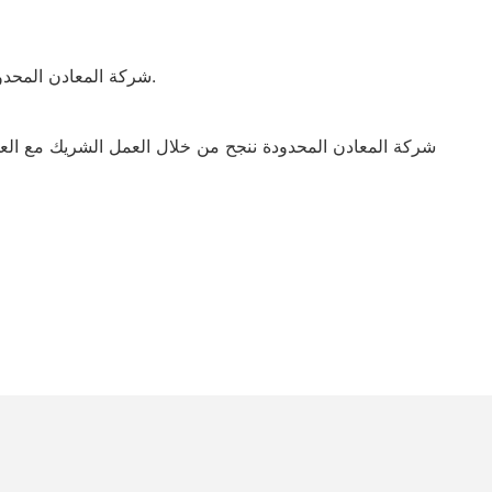
امتلاك وجود مهم في السوق، دونغقوان Fortuna شركة المعادن المحدودة هي مؤسسة شاملة تدمج البحث والتطوير والإنتاج والتسويق لإطارات الرصاص.