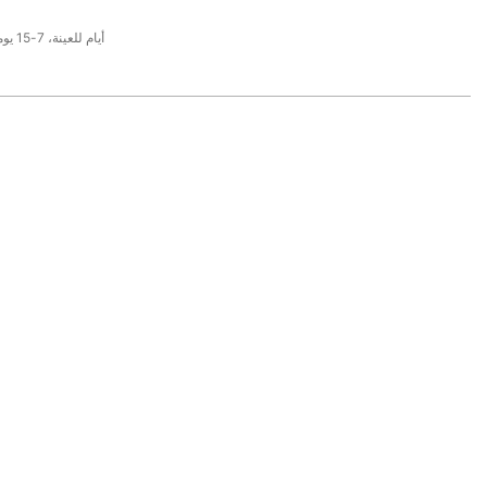
3-6 أيام للعينة، 7-15 يوما للإنتاج الضخم