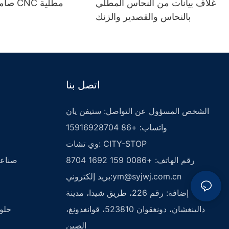
غلاف بيانات من النحاس المطلي
صامولة
بالنحاس والقصدير والزنك
اتصل بنا
الشخص المسؤول عن التواصل: ستيفن يان
واتساب: +86 15916928704
وي تشات: CITY-STOP
رقم الهاتف: +0086 159 1692 8704
صناعة
ym@syjwj.com.cn
بريد إلكتروني:
إضافة: رقم 226، طريق شيدا، مدينة
دالينغشان، دونغقوان 523810، قوانغدونغ،
حلول
الصين