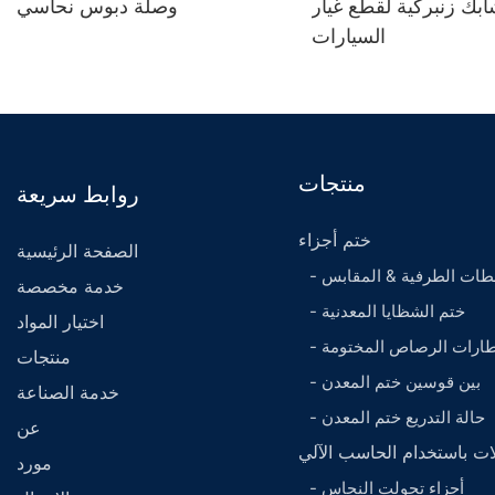
بك زنبركية لقطع غيار
وصلة دبوس نحاسي
السيارات
منتجات
روابط سريعة
ختم أجزاء
الصفحة الرئيسية
حطات الطرفية & المقابس
خدمة مخصصة
- ختم الشظايا المعدنية
اختيار المواد
إطارات الرصاص المختومة
منتجات
- بين قوسين ختم المعدن
خدمة الصناعة
- حالة التدريع ختم المعدن
عن
لات باستخدام الحاسب الآلي
مورد
- أجزاء تحولت النحاس