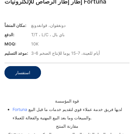
إطار إطار الرصاص للإلكترونيات Fortuna
دونغقوان، قوانغدونغ
مكان المنشأ:
T/T ، L/C ، باي بال
الدفع:
MOQ:
10K
3-6 أيام للعينة، 7-15 يوما للإنتاج الضخم
موعد التسليم:
استفسار
قوة المؤسسة
لديها فريق خدمة عملاء قوي لتقديم خدمات ما قبل البيع
Fortuna
والمبيعات وما بعد البيع المهنية والفعالة للعملاء.
مقارنة المنتج