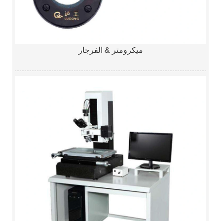
ميكرومتر & الفرجار