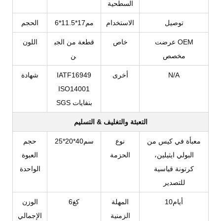
السطحية
توصيل
الاستخدام
مم17*11.5*6
الحجم
عرضت OEM
خاص
قطعة من الجب
اللون
مخصص
ن
N/A
أخرى
IATF16949
شهادة
ISO14001
SGS بنفايات
التعبئة والتغليف & التسليم
معبأة في كيس من
نوع
سم40*20*25
حجم
البولي ايثيلين،
الحزمة
العبوة
كرتونة قياسية
الواحدة
للتصدير
أيام10
المهلة
كغ6
الوزن
الزمنية
الإجمالي