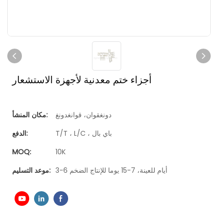
أجزاء ختم معدنية لأجهزة الاستشعار
دونغقوان، قوانغدونغ
مكان المنشأ:
T/T ، L/C ، باي بال
الدفع:
MOQ:
10K
3-6 أيام للعينة، 7-15 يوما للإنتاج الضخم
موعد التسليم: