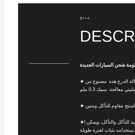
منتج
DESCR
★ بشكل عام، حالة الدرع هذه مصنوع من SUS304. المنتج يمر عبر الختم
ليتي معالجة
المنتج مقاوم للتآكل ومتين
★المنتج ذو هيكل محكم، وصلابة قوية، ومقاوم جيد للتآكل والتآكل، ويمكن ا
ستخدامه بثبات لفترة طويلة.