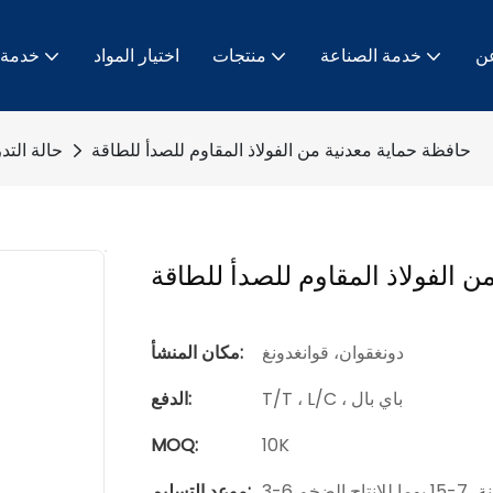
ن
خدمة الصناعة
منتجات
اختيار المواد
خدمة
حافظة حماية معدنية من الفولاذ المقاوم للصدأ للطاقة
حالة التد
 الفولاذ المقاوم للصدأ للطاقة
دونغقوان، قوانغدونغ
مكان المنشأ:
T/T ، L/C ، باي بال
الدفع:
MOQ:
10K
لإنتاج الضخم
موعد التسليم: