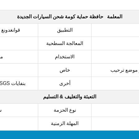
المعلمة
حافظة حماية كومة شحن السيارات الجديدة
التطبيق
قوانغدونغ 
المعالجة السطحية
الاستخدام
مم36*1
و موضع ترحيب
خاص
أخرى
IATF16949 ISO14001 SGS بنفايات
التعبئة والتغليف & التسليم
نوع الحزمة
سم5
المهلة الزمنية