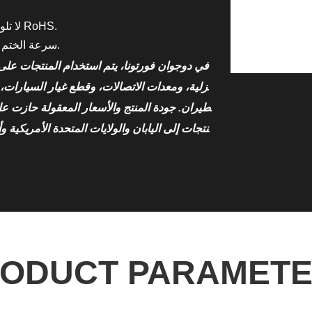
★ لا تلوث للبيئة. يتوافق الجزء مع RoHS.
★ سرعة الختم حولها 50-80 مرة / دقيقة.
في دوجوان فورتونا، يتم استخدام المنتجات على
زلية، ومعدات الاتصالات، وقطع غيار السيارات، 
طيران. جودة المنتج والأسعار المعقولة حازت على 
نتجات إلى اليابان والولايات المتحدة الأمريكية و
ODUCT PARAMET