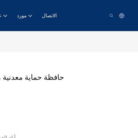
الاتصال
مورد
ع
حافظة حماية معدنية من
3-6 أيام للعينة، 7-15 يوما ل